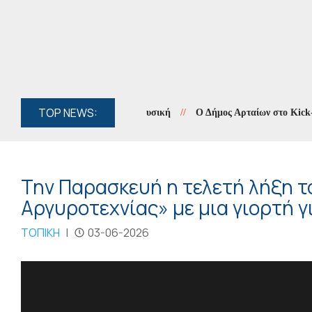
TOP NEWS:
ηψη στην Κόνιτσα για τη μουσική
//
Ο Δήμος Αρταίων στο Kick-off 
Την Παρασκευή η τελετή λήξη τ
Αργυροτεχνίας» με μια γιορτή γ
ΤΟΠΙΚΗ
|
03-06-2026