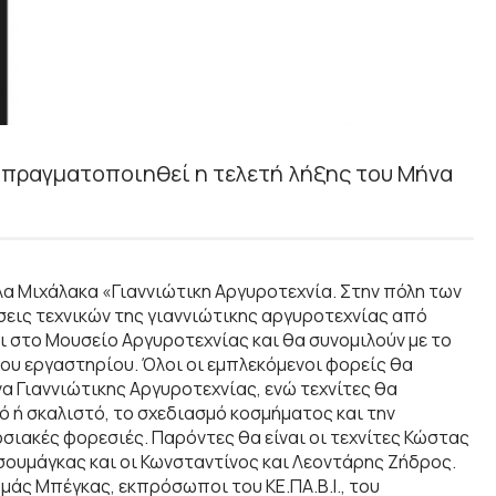
α πραγματοποιηθεί η τελετή λήξης του Μήνα
λα Μιχάλακα «Γιαννιώτικη Αργυροτεχνία. Στην πόλη των
ις τεχνικών της γιαννιώτικης αργυροτεχνίας από
ι στο Μουσείο Αργυροτεχνίας και θα συνομιλούν με το
του εργαστηρίου. Όλοι οι εμπλεκόμενοι φορείς θα
Γιαννιώτικης Αργυροτεχνίας, ενώ τεχνίτες θα
ό ή σκαλιστό, το σχεδιασμό κοσμήματος και την
ιακές φορεσιές. Παρόντες θα είναι οι τεχνίτες Κώστας
ουμάγκας και οι Κωνσταντίνος και Λεοντάρης Ζήδρος.
μάς Μπέγκας, εκπρόσωποι του ΚΕ.ΠΑ.Β.Ι., του