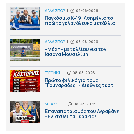
ΑΛΛΑ ΣΠΟΡ
|
08-08-2026
Παγκόσμιο Κ-19: Ασημένιο το
πρώτο γαλανόλευκο μετάλλιο
ΑΛΛΑ ΣΠΟΡ
|
08-08-2026
«Μάχη» μεταλλίου για τον
Ιάσονα Μουσελίμη
Γ' ΕΘΝΙΚΗ
|
08-08-2026
Πρώτο φιλικό για τους
"Γουναράδες" - Διεθνές τεστ
ΜΠΑΣΚΕΤ
|
08-08-2026
Επαναπατρισμός του Αγραβάνη
- Ενισχύει τα Γεράκια!