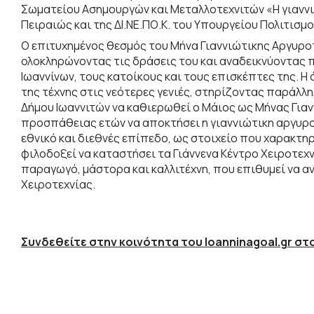
Σωματείου Ασημουργών και Μεταλλοτεχνιτών «Η γιαννιώ
Πειραιώς και της ΔΙ.ΝΕ.ΠΟ.Κ. του Υπουργείου Πολιτισμο
Ο επιτυχημένος θεσμός του Μήνα Γιαννιώτικης Αργυροτ
ολοκληρώνοντας τις δράσεις του και αναδεικνύοντας π
Ιωαννίνων, τους κατοίκους και τους επισκέπτες της. 
της τέχνης στις νεότερες γενιές, στηρίζοντας παράλλ
Δήμου Ιωαννιτών να καθιερωθεί ο Μάιος ως Μήνας Γιαν
προσπάθειας ετών να αποκτήσει η γιαννιώτικη αργυροτ
εθνικό και διεθνές επίπεδο, ως στοιχείο που χαρακτηρί
φιλοδοξεί να καταστήσει τα Γιάννενα Κέντρο Χειροτεχν
παραγωγό, μάστορα και καλλιτέχνη, που επιθυμεί να α
Χειροτεχνίας.
Συνδεθείτε στην κοινότητα του Ioanninagoal.gr στο