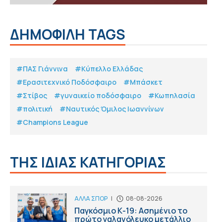
ΔΗΜΟΦΙΛΗ TAGS
#ΠΑΣ Γιάννινα
#Κύπελλο Ελλάδας
#Eρασιτεχνικό Ποδόσφαιρο
#Μπάσκετ
#Στίβος
#γυναικείο ποδόσφαιρο
#Κωπηλασία
#πολιτική
#Ναυτικός Όμιλος Ιωαννίνων
#Champions League
ΤΗΣ ΙΔΙΑΣ ΚΑΤΗΓΟΡΙΑΣ
ΑΛΛΑ ΣΠΟΡ
|
08-08-2026
Παγκόσμιο Κ-19: Ασημένιο το
πρώτο γαλανόλευκο μετάλλιο