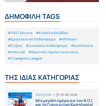
ΔΗΜΟΦΙΛΗ TAGS
#ΠΑΣ Γιάννινα
#Κύπελλο Ελλάδας
#Eρασιτεχνικό Ποδόσφαιρο
#Μπάσκετ
#Στίβος
#γυναικείο ποδόσφαιρο
#Κωπηλασία
#πολιτική
#Ναυτικός Όμιλος Ιωαννίνων
#Champions League
ΤΗΣ ΙΔΙΑΣ ΚΑΤΗΓΟΡΙΑΣ
ΑΛΛΑ ΣΠΟΡ
|
09-08-2026
Μία μεγάλη ημέρα για τον Ν.Ο.Ι.
και τη Γιαννιώτικη Κωπηλασία!