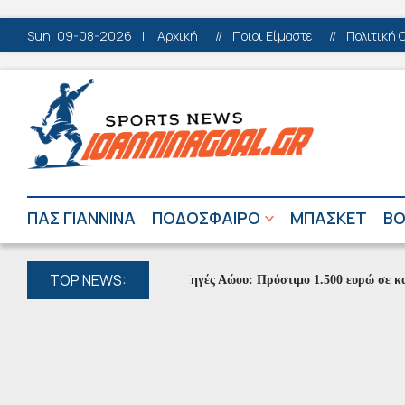
Sun, 09-08-2026
||
Αρχική
//
Ποιοι Είμαστε
//
Πολιτική 
ΠΑΣ ΓΙΑΝΝΙΝΑ
ΠΟΔΟΣΦΑΙΡΟ
ΜΠΑΣΚΕΤ
ΒΟ
TOP NEWS:
Πηγές Αώου: Πρόστιμο 1.500 ευρώ σε κατασκ