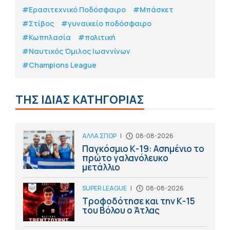
#Eρασιτεχνικό Ποδόσφαιρο
#Μπάσκετ
#Στίβος
#γυναικείο ποδόσφαιρο
#Κωπηλασία
#πολιτική
#Ναυτικός Όμιλος Ιωαννίνων
#Champions League
ΤΗΣ ΙΔΙΑΣ ΚΑΤΗΓΟΡΙΑΣ
ΑΛΛΑ ΣΠΟΡ
|
08-08-2026
Παγκόσμιο Κ-19: Ασημένιο το
πρώτο γαλανόλευκο
μετάλλιο
SUPER LEAGUE
|
08-08-2026
Τροφοδότησε και την Κ-15
του Βόλου ο Άτλας