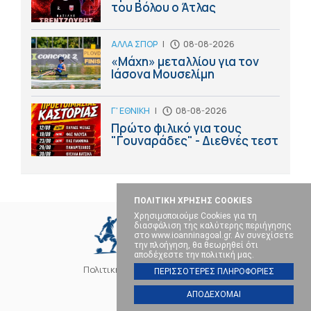
του Βόλου ο Άτλας
ΑΛΛΑ ΣΠΟΡ
|
08-08-2026
«Μάχη» μεταλλίου για τον
Ιάσονα Μουσελίμη
Γ' ΕΘΝΙΚΗ
|
08-08-2026
Πρώτο φιλικό για τους
"Γουναράδες" - Διεθνές τεστ
ΠΟΛΙΤΙΚΗ ΧΡΗΣΗΣ COOKIES
Χρησιμοποιούμε Cookies για τη
διασφάλιση της καλύτερης περιήγησης
στο www.ioanninagoal.gr. Αν συνεχίσετε
την πλοήγηση, θα θεωρηθεί ότι
αποδέχεστε την πολιτική μας.
Πολιτική Cookies
Επικοινωνία
ΠΕΡΙΣΣΟΤΕΡΕΣ ΠΛΗΡΟΦΟΡΙΕΣ
ΑΠΟΔΕΧΟΜΑΙ
SOCIAL MEDIA