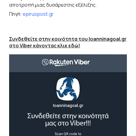
αποτροπή μιας δυσάρεστης εξέλιξης.
Πηγή:
epiruspost.gr
Συνδεθείτε στην κοινότητα του Ioanninagoal.gr
στο Viber κάνοντας κλικ εδώ!