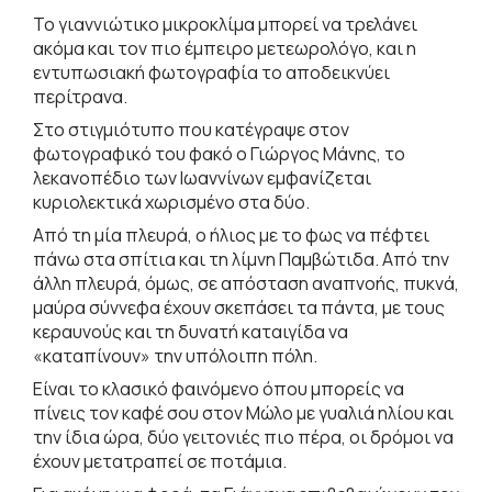
Το γιαννιώτικο μικροκλίμα μπορεί να τρελάνει
ακόμα και τον πιο έμπειρο μετεωρολόγο, και η
εντυπωσιακή φωτογραφία το αποδεικνύει
περίτρανα.
Στο στιγμιότυπο που κατέγραψε στον
φωτογραφικό του φακό ο Γιώργος Μάνης, το
λεκανοπέδιο των Ιωαννίνων εμφανίζεται
κυριολεκτικά χωρισμένο στα δύο.
Από τη μία πλευρά, ο ήλιος με το φως να πέφτει
πάνω στα σπίτια και τη λίμνη Παμβώτιδα. Από την
άλλη πλευρά, όμως, σε απόσταση αναπνοής, πυκνά,
μαύρα σύννεφα έχουν σκεπάσει τα πάντα, με τους
κεραυνούς και τη δυνατή καταιγίδα να
«καταπίνουν» την υπόλοιπη πόλη.
Είναι το κλασικό φαινόμενο όπου μπορείς να
πίνεις τον καφέ σου στον Μώλο με γυαλιά ηλίου και
την ίδια ώρα, δύο γειτονιές πιο πέρα, οι δρόμοι να
έχουν μετατραπεί σε ποτάμια.