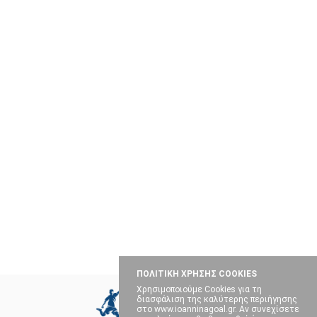
ΠΟΛΙΤΙΚΗ ΧΡΗΣΗΣ COOKIES
Χρησιμοποιούμε Cookies για τη
διασφάλιση της καλύτερης περιήγησης
στο www.ioanninagoal.gr. Αν συνεχίσετε