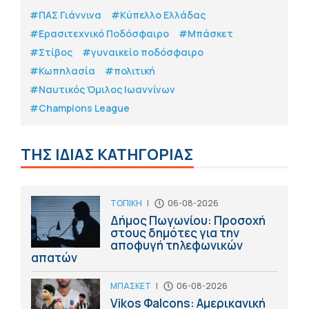
#ΠΑΣ Γιάννινα
#Κύπελλο Ελλάδας
#Eρασιτεχνικό Ποδόσφαιρο
#Μπάσκετ
#Στίβος
#γυναικείο ποδόσφαιρο
#Κωπηλασία
#πολιτική
#Ναυτικός Όμιλος Ιωαννίνων
#Champions League
ΤΗΣ ΙΔΙΑΣ ΚΑΤΗΓΟΡΙΑΣ
ΤΟΠΙΚΗ
|
06-08-2026
Δήμος Πωγωνίου: Προσοχή
στους δημότες για την
αποφυγή τηλεφωνικών
απατών
ΜΠΑΣΚΕΤ
|
06-08-2026
Vikos Φalcons: Αμερικανική