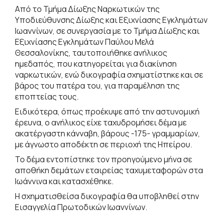
Από το Τμήμα Δίωξης Ναρκωτικών της
Υποδιεύθυνσης Δίωξης και Εξιχνίασης Εγκλημάτων
Ιωαννίνων, σε συνεργασία με το Τμήμα Δίωξης και
Εξιχνίασης Εγκλημάτων Παύλου Μελά
Θεσσαλονίκης, ταυτοποιήθηκε ανήλικος
ημεδαπός, που κατηγορείται για διακίνηση
ναρκωτικών, ενώ δικογραφία σχηματίστηκε και σε
βάρος του πατέρα του, για παραμέληση της
εποπτείας τους.
Ειδικότερα, όπως προέκυψε από την αστυνομική
έρευνα, ο ανήλικος είχε ταχυδρομήσει δέμα με
ακατέργαστη κάνναβη, βάρους -175- γραμμαρίων,
με άγνωστο αποδέκτη σε περιοχή της Ηπείρου.
Το δέμα εντοπίστηκε τον προηγούμενο μήνα σε
αποθήκη δεμάτων εταιρείας ταχυμεταφορών στα
Ιωάννινα και κατασχέθηκε.
Η σχηματισθείσα δικογραφία θα υποβληθεί στην
Εισαγγελία Πρωτοδικών Ιωαννίνων.