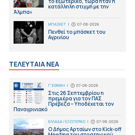
το εξωτερικό, τώρα ήταν η
κατάλληλη στιγμή με την
Άλμπα»
ΜΠΑΣΚΕΤ
|
07-08-2026
Πενθεί το μπάσκετ του
Αγρινίου
ΤΕΛΕΥΤΑΙΑ ΝΕΑ
Γ' ΕΘΝΙΚΗ
|
07-08-2026
Στις 26 Σεπτεμβρίου η
πρεμιέρα για τον ΠΑΣ
Πρέβεζα – Υποδέχεται τον
Παναγρινιακό
ΕΛΛΑΔΑ / ΕΞΩΤΕΡΙΚΟ
|
07-08-2026
Ο Δήμος Αρταίων στο Kick-off
Meeting του στρατηγικού