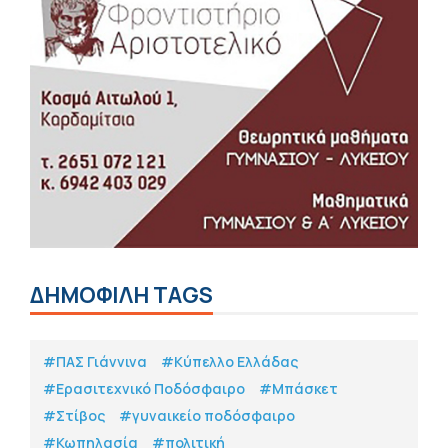
ΔΗΜΟΦΙΛΗ TAGS
#ΠΑΣ Γιάννινα
#Κύπελλο Ελλάδας
#Eρασιτεχνικό Ποδόσφαιρο
#Μπάσκετ
#Στίβος
#γυναικείο ποδόσφαιρο
#Κωπηλασία
#πολιτική