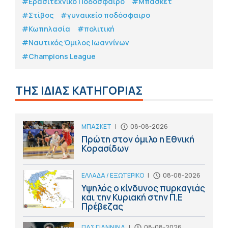
#Eρασιτεχνικό Ποδόσφαιρο
#Μπάσκετ
#Στίβος
#γυναικείο ποδόσφαιρο
#Κωπηλασία
#πολιτική
#Ναυτικός Όμιλος Ιωαννίνων
#Champions League
ΤΗΣ ΙΔΙΑΣ ΚΑΤΗΓΟΡΙΑΣ
ΜΠΑΣΚΕΤ
|
08-08-2026
Πρώτη στον όμιλο η Εθνική
Κορασίδων
ΕΛΛΑΔΑ / ΕΞΩΤΕΡΙΚΟ
|
08-08-2026
Υψηλός ο κίνδυνος πυρκαγιάς
και την Κυριακή στην Π.Ε
Πρέβεζας
ΠΑΣ ΓΙΑΝΝΙΝΑ
|
08-08-2026