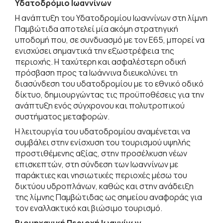
Υδατοδρόμιο Ιωαννίνων
Η ανάπτυξη του Υδατοδρομίου Ιωαννίνων στη λίμνη
Παμβώτιδα αποτελεί μία ακόμη στρατηγική
υποδομή που, σε συνδυασμό με τον Ε65, μπορεί να
ενισχύσει σημαντικά την εξωστρέφεια της
περιοχής. Η ταχύτερη και ασφαλέστερη οδική
πρόσβαση προς τα Ιωάννινα διευκολύνει τη
διασύνδεση του υδατοδρομίου με το εθνικό οδικό
δίκτυο, δημιουργώντας τις προϋποθέσεις για την
ανάπτυξη ενός σύγχρονου και πολυτροπικού
συστήματος μεταφορών.
Η λειτουργία του υδατοδρομίου αναμένεται να
συμβάλει στην ενίσχυση του τουρισμού υψηλής
προστιθέμενης αξίας, στην προσέλκυση νέων
επισκεπτών, στη σύνδεση των Ιωαννίνων με
παράκτιες και νησιωτικές περιοχές μέσω του
δικτύου υδροπλάνων, καθώς και στην ανάδειξη
της λίμνης Παμβώτιδας ως σημείου αναφοράς για
τον εναλλακτικό και βιώσιμο τουρισμό.
Βιομηχανική Περιοχή Ιωαννίνων