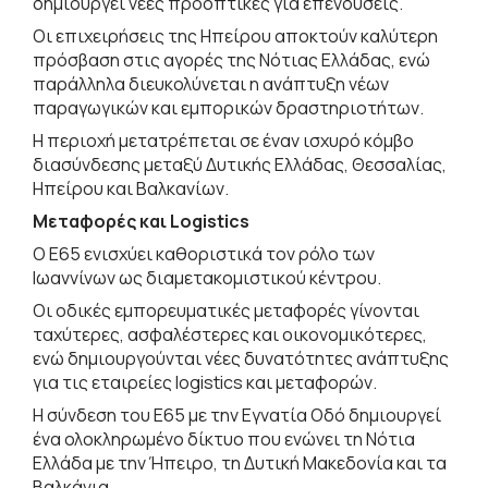
δημιουργεί νέες προοπτικές για επενδύσεις.
Οι επιχειρήσεις της Ηπείρου αποκτούν καλύτερη
πρόσβαση στις αγορές της Νότιας Ελλάδας, ενώ
παράλληλα διευκολύνεται η ανάπτυξη νέων
παραγωγικών και εμπορικών δραστηριοτήτων.
Η περιοχή μετατρέπεται σε έναν ισχυρό κόμβο
διασύνδεσης μεταξύ Δυτικής Ελλάδας, Θεσσαλίας,
Ηπείρου και Βαλκανίων.
Μεταφορές και Logistics
Ο Ε65 ενισχύει καθοριστικά τον ρόλο των
Ιωαννίνων ως διαμετακομιστικού κέντρου.
Οι οδικές εμπορευματικές μεταφορές γίνονται
ταχύτερες, ασφαλέστερες και οικονομικότερες,
ενώ δημιουργούνται νέες δυνατότητες ανάπτυξης
για τις εταιρείες logistics και μεταφορών.
Η σύνδεση του Ε65 με την Εγνατία Οδό δημιουργεί
ένα ολοκληρωμένο δίκτυο που ενώνει τη Νότια
Ελλάδα με την Ήπειρο, τη Δυτική Μακεδονία και τα
Βαλκάνια.