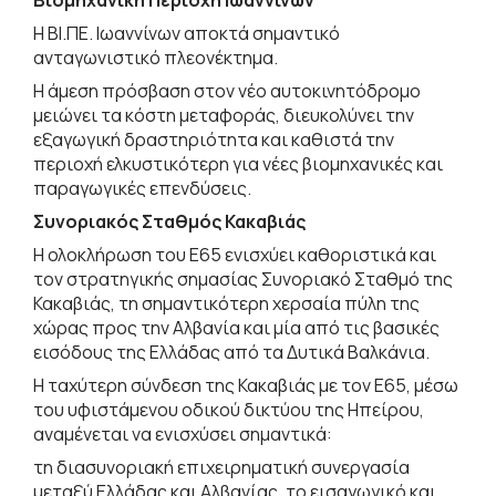
Η ΒΙ.ΠΕ. Ιωαννίνων αποκτά σημαντικό
ανταγωνιστικό πλεονέκτημα.
Η άμεση πρόσβαση στον νέο αυτοκινητόδρομο
μειώνει τα κόστη μεταφοράς, διευκολύνει την
εξαγωγική δραστηριότητα και καθιστά την
περιοχή ελκυστικότερη για νέες βιομηχανικές και
παραγωγικές επενδύσεις.
Συνοριακός Σταθμός Κακαβιάς
Η ολοκλήρωση του Ε65 ενισχύει καθοριστικά και
τον στρατηγικής σημασίας Συνοριακό Σταθμό της
Κακαβιάς, τη σημαντικότερη χερσαία πύλη της
χώρας προς την Αλβανία και μία από τις βασικές
εισόδους της Ελλάδας από τα Δυτικά Βαλκάνια.
Η ταχύτερη σύνδεση της Κακαβιάς με τον Ε65, μέσω
του υφιστάμενου οδικού δικτύου της Ηπείρου,
αναμένεται να ενισχύσει σημαντικά:
τη διασυνοριακή επιχειρηματική συνεργασία
μεταξύ Ελλάδας και Αλβανίας, το εισαγωγικό και