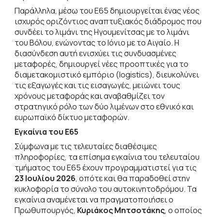
Παράλληλα, μέσω του Ε65 δημιουργείται ένας νέος
ισχυρός οριζόντιος αναπτυξιακός διάδρομος που
συνδέει το λιμάνι της Ηγουμενίτσας με το λιμάνι
του Βόλου, ενώνοντας το Ιόνιο με το Αιγαίο. Η
διασύνδεση αυτή ενισχύει τις συνδυασμένες
μεταφορές, δημιουργεί νέες προοπτικές για το
διαμετακομιστικό εμπόριο (logistics), διευκολύνει
τις εξαγωγές και τις εισαγωγές, μειώνει τους
χρόνους μεταφοράς και αναβαθμίζει τον
στρατηγικό ρόλο των δύο λιμένων στο εθνικό και
ευρωπαϊκό δίκτυο μεταφορών.
Εγκαίνια του Ε65
Σύμφωνα με τις τελευταίες διαθέσιμες
πληροφορίες, τα επίσημα εγκαίνια του τελευταίου
τμήματος του Ε65 έχουν προγραμματιστεί για τις
23 Ιουλίου 2026
, οπότε και θα παραδοθεί στην
κυκλοφορία το σύνολο του αυτοκινητοδρόμου. Τα
εγκαίνια αναμένεται να πραγματοποιήσει ο
Πρωθυπουργός,
Κυριάκος Μητσοτάκης
, ο οποίος