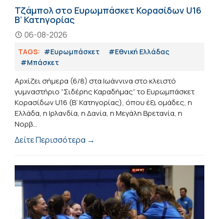
Τζάμπολ στο Ευρωμπάσκετ Κορασίδων U16
Β’ Κατηγορίας
06-08-2026
TAGS:
#Ευρωμπάσκετ
#Εθνική Ελλάδας
#Μπάσκετ
Αρχίζει σήμερα (6/8) στα Ιωάννινα στο κλειστό
γυμναστήριο “Σιδέρης Καραδήμας” το Ευρωμπάσκετ
Κορασίδων U16 (B’ Κατηγορίας), όπου έξι ομάδες, η
Ελλάδα, η Ιρλανδία, η Δανία, η Μεγάλη Βρετανία, η
Νορβ...
Δείτε Περισσότερα →