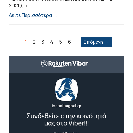
ΣΠΟΡ), σ...
Δείτε Περισσότερα →
1
2
3
4
5
6
Επόμενη →