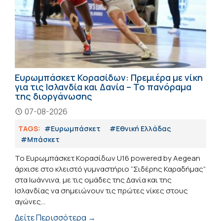
Ευρωμπάσκετ Κορασίδων: Πρεμιέρα με νίκη
για τις Ισλανδία και Δανία – Το πανόραμα
της διοργάνωσης
07-08-2026
TAGS:
#Ευρωμπάσκετ
#Εθνική Ελλάδας
#Μπάσκετ
Το Ευρωμπάσκετ Κορασίδων U16 powered by Aegean
άρχισε στο κλειστό γυμναστήριο “Σιδέρης Καραδήμας”
στα Ιωάννινα, με τις ομάδες της Δανία και της
Ισλανδίας να σημειώνουν τις πρώτες νίκες στους
αγώνες...
Δείτε Περισσότερα →