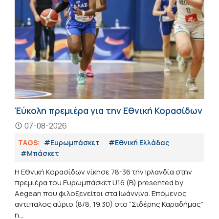
Έύκολη πρεμιέρα για την Εθνική Κορασίδων
07-08-2026
TAGS:
#Ευρωμπάσκετ
#Εθνική Ελλάδας
#Μπάσκετ
H Εθνική Κορασίδων νίκησε 78-36 την Ιρλανδία στην
πρεμιέρα του Ευρωμπάσκετ U16 (Β) presented by
Aegean που φιλοξενείται στα Ιωάννινα. Επόμενος
αντιπαλος αύριο (8/8, 19.30) στο “Σιδέρης Καραδήμας”
η...