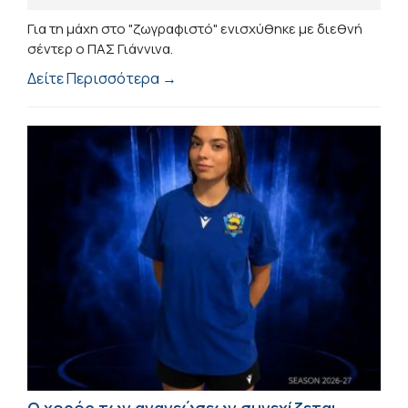
Για τη μάχη στο "ζωγραφιστό" ενισχύθηκε με διεθνή
σέντερ ο ΠΑΣ Γιάννινα.
Δείτε Περισσότερα →