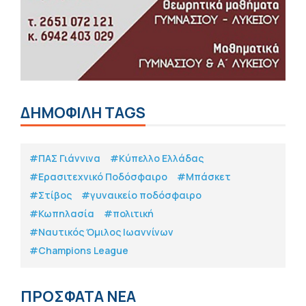
ΔΗΜΟΦΙΛΗ TAGS
#ΠΑΣ Γιάννινα
#Κύπελλο Ελλάδας
#Eρασιτεχνικό Ποδόσφαιρο
#Μπάσκετ
#Στίβος
#γυναικείο ποδόσφαιρο
#Κωπηλασία
#πολιτική
#Ναυτικός Όμιλος Ιωαννίνων
#Champions League
ΠΡΟΣΦΑΤΑ ΝΕΑ