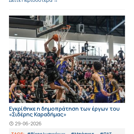
Δείτε Περισσότερα →
Εγκρίθηκε η δημοπράτηση των έργων του
«Σιδέρης Καραδήμας»
29-06-2026
TAGS:
#Βίκος Ιωαννίνων
#Μπάσκετ
#ΠΑΣ