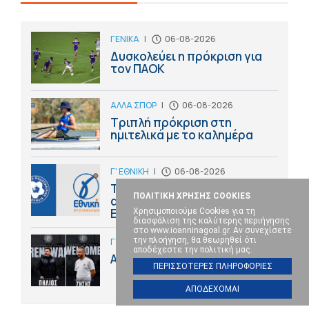
ΓΕΝΙΚΑ
|
06-08-2026
Δυσκολεύει η πρόκριση για
τον ΠΑΟΚ
ΑΛΛΑ ΣΠΟΡ
|
06-08-2026
Τριπλή πρόκριση στη
ημιτελικά με το καλημέρα
Γ' ΕΘΝΙΚΗ
|
06-08-2026
Το αναλυτικό πρόγραμμα
ΠΟΛΙΤΙΚΗ ΧΡΗΣΗΣ COOKIES
αγώνων 1ης φάσης Γ΄
Εθνικής
Χρησιμοποιούμε Cookies για τη
διασφάλιση της καλύτερης περιήγησης
στο www.ioanninagoal.gr. Αν συνεχίσετε
την πλοήγηση, θα θεωρηθεί ότι
Γ' ΕΘΝΙΚΗ
|
06-08-2026
αποδέχεστε την πολιτική μας.
Ανανέωση και πρόσληψη
ΠΕΡΙΣΣΟΤΕΡΕΣ ΠΛΗΡΟΦΟΡΙΕΣ
ΑΠΟΔΕΧΟΜΑΙ