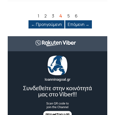
4
1
2
3
5
6
← Προηγούμενη
Επόμενη →