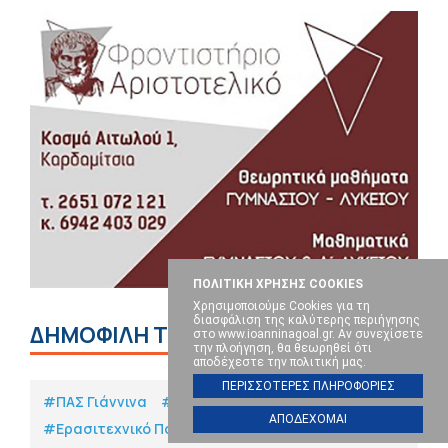
ΠΟΛΙΤΙΚΗ ΧΡΗΣΗΣ COOKIES
Χρησιμοποιούμε Cookies για τη
διασφάλιση της καλύτερης περιήγησης
ΔΗΜΟΦΙΛΗ TAGS
στο www.ioanninagoal.gr. Αν συνεχίσετε
την πλοήγηση, θα θεωρηθεί ότι
αποδέχεστε την πολιτική μας.
ΠΕΡΙΣΣΟΤΕΡΕΣ ΠΛΗΡΟΦΟΡΙΕΣ
#ΠΑΣ Γιάννινα
#Κύπελλο Ελλάδας
ΑΠΟΔΕΧΟΜΑΙ
#Eρασιτεχνικό Ποδόσφαιρο
#Μπάσκετ