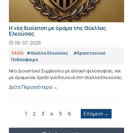
Η νέα διοίκηση με όραμα της Θύελλας
Ελεούσας
06-07-2026
TAGS:
#Θύελλα Ελεούσας
#Eρασιτεχνικό
Ποδόσφαιρο
Νέο Διοικητικό Συμβούλιο με αλλαγή φιλοσοφίας, και
με όραμα και όρεξη για δουλειά στη Θύελλα Ελεούσας.
Δείτε Περισσότερα →
1
2
3
4
5
6
Επόμενη →