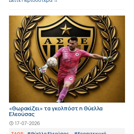
«Θωρακίζει» τα γκολπόστ η Θύελλα
Ελεούσας
17-07-2026
TAGS:
#Θύελλα Ελεούσας
#Eρασιτεχνικό