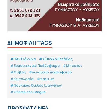
ΔΗΜΟΦΙΛΗ TAGS
#ΠΑΣ Γιάννινα
#Κύπελλο Ελλάδας
#Eρασιτεχνικό Ποδόσφαιρο
#Μπάσκετ
#Στίβος
#γυναικείο ποδόσφαιρο
#Κωπηλασία
#πολιτική
#Ναυτικός Όμιλος Ιωαννίνων
#Champions League
ΠΡΟΣΦΑΤΑ ΝΕΑ