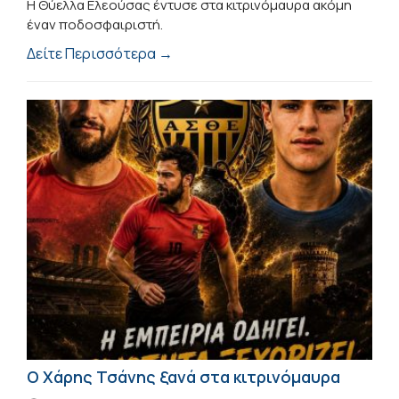
Η Θύελλα Ελεούσας έντυσε στα κιτρινόμαυρα ακόμη
έναν ποδοσφαιριστή.
Δείτε Περισσότερα →
Ο Χάρης Τσάνης ξανά στα κιτρινόμαυρα