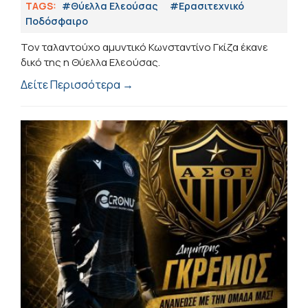
TAGS:
#Θύελλα Ελεούσας
#Eρασιτεχνικό
Ποδόσφαιρο
Τον ταλαντούχο αμυντικό Κωνσταντίνο Γκίζα έκανε
δικό της η Θύελλα Ελεούσας.
Δείτε Περισσότερα →