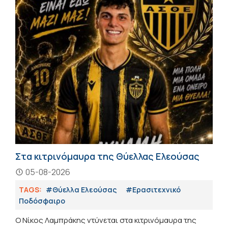
Στα κιτρινόμαυρα της Θύελλας Ελεούσας
05-08-2026
TAGS:
#Θύελλα Ελεούσας
#Eρασιτεχνικό
Ποδόσφαιρο
Ο Νίκος Λαμπράκης ντύνεται στα κιτρινόμαυρα της