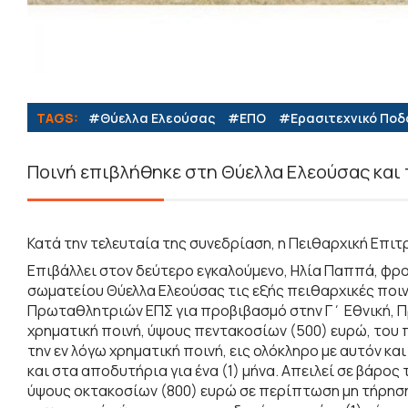
TAGS:
#Θύελλα Ελεούσας
#ΕΠΟ
#Eρασιτεχνικό Πο
Ποινή επιβλήθηκε στη Θύελλα Ελεούσας και
Κατά την τελευταία της συνεδρίαση, η Πειθαρχική Επ
Επιβάλλει στον δεύτερο εγκαλούμενο, Ηλία Παππά, φρ
σωματείου Θύελλα Ελεούσας τις εξής πειθαρχικές πο
Πρωταθλητριών ΕΠΣ για προβιβασμό στην Γ΄ Εθνική, Π
χρηματική ποινή, ύψους πεντακοσίων (500) ευρώ, του
την εν λόγω χρηματική ποινή, εις ολόκληρο με αυτόν κ
και στα αποδυτήρια για ένα (1) μήνα. Απειλεί σε βάρο
ύψους οκτακοσίων (800) ευρώ σε περίπτωση μη τήρησ