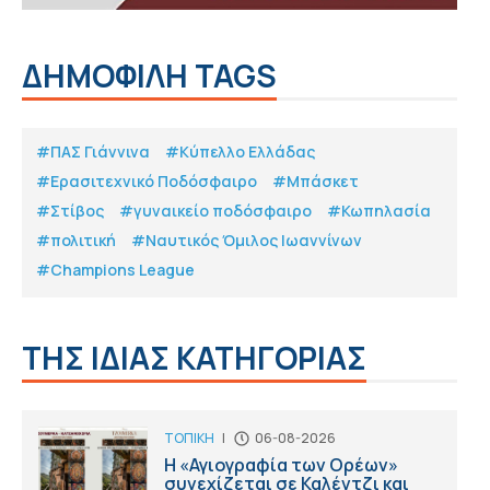
ΔΗΜΟΦΙΛΗ TAGS
#ΠΑΣ Γιάννινα
#Κύπελλο Ελλάδας
#Eρασιτεχνικό Ποδόσφαιρο
#Μπάσκετ
#Στίβος
#γυναικείο ποδόσφαιρο
#Κωπηλασία
#πολιτική
#Ναυτικός Όμιλος Ιωαννίνων
#Champions League
ΤΗΣ ΙΔΙΑΣ ΚΑΤΗΓΟΡΙΑΣ
ΤΟΠΙΚΗ
|
06-08-2026
Η «Αγιογραφία των Ορέων»
συνεχίζεται σε Καλέντζι και