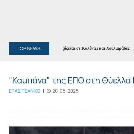
TOP NEWS:
ιογραφία των Ορέων» συνεχίζεται σε Καλέντζι και Χουλιαράδες
//
Κυκ
"Καμπάνα" της ΕΠΟ στη Θύελλα
ΕΡΑΣΙΤΕΧΝΙΚΟ
|
20-05-2025