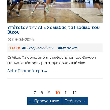
Υπέταξαν την ΑΓΕ Χαλκίδας τα Γεράκια του
Βίκου
09-03-2026
TAGS:
#Βίκος Ιωαννίνων
#Μπάσκετ
Οι Vikos Φalcons, υπό την καθοδήγηση του Θανάση
Γιαπλέ, κατέκτησαν μία ακόμη σημσντική νίκη.
Δείτε Περισσότερα →
10
7
8
9
11
12
← Προηγούμενη
Επόμενη →