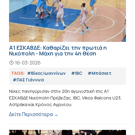
Α1 ΕΣΚΑΒΔΕ: Καθαρίζει την πρωτιά η
Νικόπολη - Μάχη για την 4η θέση
16-03-2026
TAGS:
#Βίκος Ιωαννίνων
#IBC
#Μπάσκετ
#ΠΑΣ Γιάννινα
Νίκες πανηγύρισαν στην 20η αγωνιστική της Α1
ΕΣΚΑΒΔΕ Νικόπολη Πρέβεζας, IBC, Vikos Φalcons U23,
Αστράκα και Κρόνος Αγρινίου.
Δείτε Περισσότερα →