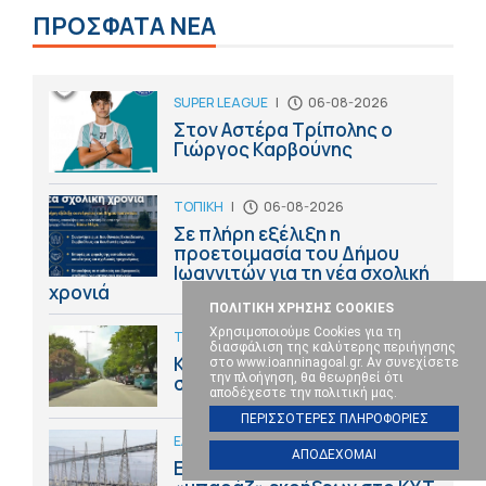
ΠΡΟΣΦΑΤΑ ΝΕΑ
SUPER LEAGUE
|
06-08-2026
Στον Αστέρα Τρίπολης ο
Γιώργος Καρβούνης
ΤΟΠΙΚΗ
|
06-08-2026
Σε πλήρη εξέλιξη η
προετοιμασία του Δήμου
Ιωαννιτών για τη νέα σχολική
χρονιά
ΠΟΛΙΤΙΚΗ ΧΡΗΣΗΣ COOKIES
Χρησιμοποιούμε Cookies για τη
ΤΟΠΙΚΗ
|
06-08-2026
διασφάλιση της καλύτερης περιήγησης
Κυκλοφοριακές ρυθμίσεις
στο www.ioanninagoal.gr. Αν συνεχίσετε
την πλοήγηση, θα θεωρηθεί ότι
στη Λεωφόρο Δωδώνης
αποδέχεστε την πολιτική μας.
ΠΕΡΙΣΣΟΤΕΡΕΣ ΠΛΗΡΟΦΟΡΙΕΣ
ΕΛΛΑΔΑ / ΕΞΩΤΕΡΙΚΟ
|
06-08-2026
ΑΠΟΔΕΧΟΜΑΙ
Εισαγγελική έρευνα για το