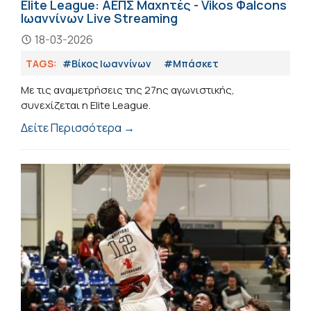
Elite League: ΑΕΠΣ Μαχητές - Vikos Φalcons
Ιωαννίνων Live Streaming
18-03-2026
TAGS:
#Βίκος Ιωαννίνων
#Μπάσκετ
Με τις αναμετρήσεις της 27ης αγωνιστικής,
συνεχίζεται η Elite League.
Δείτε Περισσότερα →