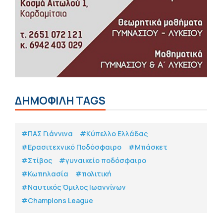
ΔΗΜΟΦΙΛΗ TAGS
#ΠΑΣ Γιάννινα
#Κύπελλο Ελλάδας
#Eρασιτεχνικό Ποδόσφαιρο
#Μπάσκετ
#Στίβος
#γυναικείο ποδόσφαιρο
#Κωπηλασία
#πολιτική
#Ναυτικός Όμιλος Ιωαννίνων
#Champions League