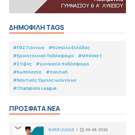
ΔΗΜΟΦΙΛΗ TAGS
#ΠΑΣ Γιάννινα
#Κύπελλο Ελλάδας
#Eρασιτεχνικό Ποδόσφαιρο
#Μπάσκετ
#Στίβος
#γυναικείο ποδόσφαιρο
#Κωπηλασία
#πολιτική
#Ναυτικός Όμιλος Ιωαννίνων
#Champions League
ΠΡΟΣΦΑΤΑ ΝΕΑ
SUPER LEAGUE
|
06-08-2026