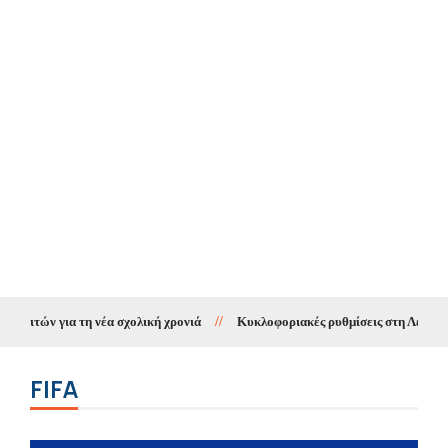
για τη νέα σχολική χρονιά
//
Κυκλοφοριακές ρυθμίσεις στη Λεωφόρο Δωδών
FIFA